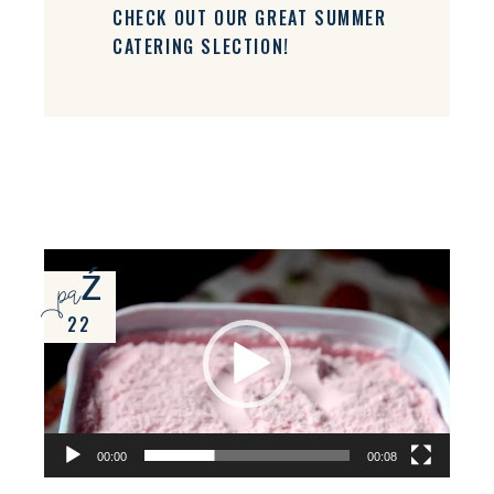
CHECK OUT OUR GREAT SUMMER
CATERING SLECTION!
Odtwarzacz
paź
video
22
00:00
00:08