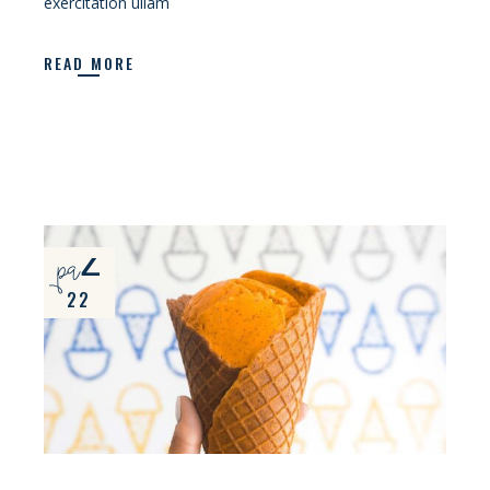
exercitation ullam
READ MORE
paź
22