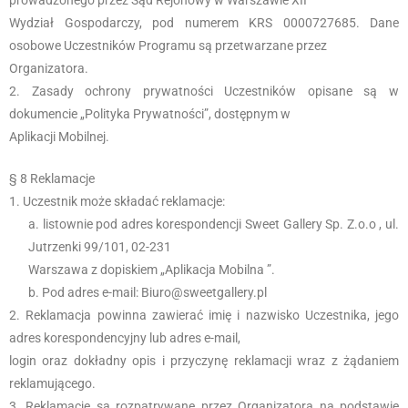
prowadzonego przez Sąd Rejonowy w Warszawie XII
Wydział Gospodarczy, pod numerem KRS 0000727685. Dane
osobowe Uczestników Programu są przetwarzane przez
Organizatora.
Zasady ochrony prywatności Uczestników opisane są w
dokumencie „Polityka Prywatności”, dostępnym w
Aplikacji Mobilnej.
§ 8 Reklamacje
Uczestnik może składać reklamacje:
listownie pod adres korespondencji Sweet Gallery Sp. Z.o.o , ul.
Jutrzenki 99/101, 02-231
Warszawa z dopiskiem „Aplikacja Mobilna ”.
Pod adres e-mail: Biuro@sweetgallery.pl
Reklamacja powinna zawierać imię i nazwisko Uczestnika, jego
adres korespondencyjny lub adres e-mail,
login oraz dokładny opis i przyczynę reklamacji wraz z żądaniem
reklamującego.
Reklamacje są rozpatrywane przez Organizatora na podstawie